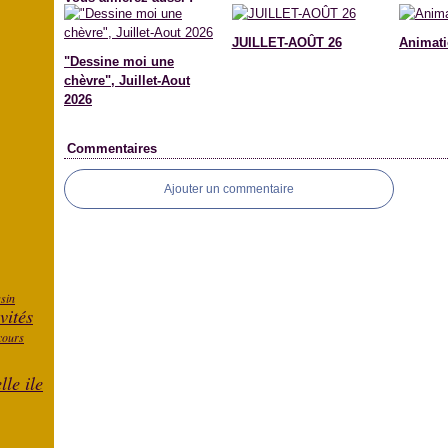
JUILLET-AOÛT 26
Animati
"Dessine moi une
chèvre", Juillet-Aout
2026
Commentaires
Ajouter un commentaire
ssin
vités
cours
lle ile