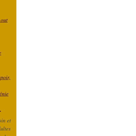
Aout
e
spoir,
énie
.
in et
ultes