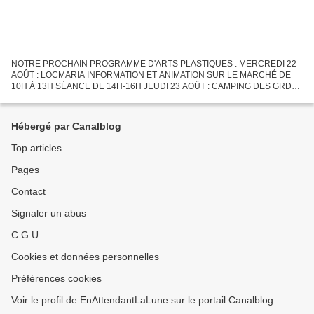
NOTRE PROCHAIN PROGRAMME D'ARTS PLASTIQUES : MERCREDI 22
AOÛT : LOCMARIA INFORMATION ET ANIMATION SUR LE MARCHÉ DE
10H À 13H SÉANCE DE 14H-16H JEUDI 23 AOÛT : CAMPING DES GRDS
SABLES SÉANCE A 10H30, 14H, OU 15H30 VENDREDI 24 AOÛT :
LOCMARIA SÉANCE À 10H30...
Hébergé par Canalblog
Top articles
Pages
Contact
Signaler un abus
C.G.U.
Cookies et données personnelles
Préférences cookies
Voir le profil de EnAttendantLaLune sur le portail Canalblog