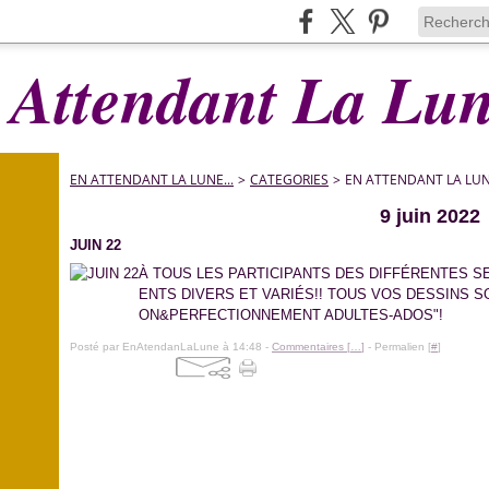
 Attendant La Lune
EN ATTENDANT LA LUNE...
>
CATEGORIES
>
EN ATTENDANT LA LUNE
9 juin 2022
JUIN 22
À TOUS LES PARTICIPANTS DES DIFFÉRENTES S
ENTS DIVERS ET VARIÉS!! TOUS VOS DESSINS SO
ON&PERFECTIONNEMENT ADULTES-ADOS"!
Posté par EnAtendanLaLune à 14:48 -
Commentaires [
…
]
- Permalien [
#
]