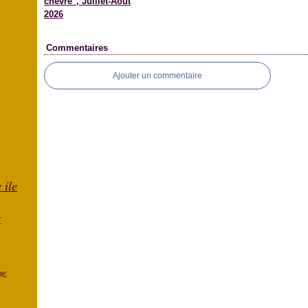
chèvre", Juillet-Aout
2026
Commentaires
Ajouter un commentaire
 ile
K
ge