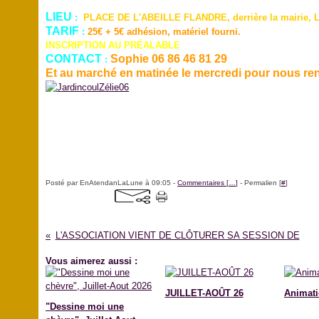
LIEU
:
PLACE DE L'ABEILLE FLANDRE, derrière la mairie,
TARIF
:
25€ + 5€ adhésion, matériel fourni.
INSCRIPTION AU PRÉALABLE
CONTACT
Sophie 06 86 46 81 29
:
Et au marché en matinée le mercredi pour nous re
Posté par EnAtendanLaLune à 09:05 -
Commentaires [
…
]
- Permalien [
#
]
L'ASSOCIATION VIENT DE CLÔTURER SA SESSION DE
Vous aimerez aussi :
JUILLET-AOÛT 26
Animati
"Dessine moi une