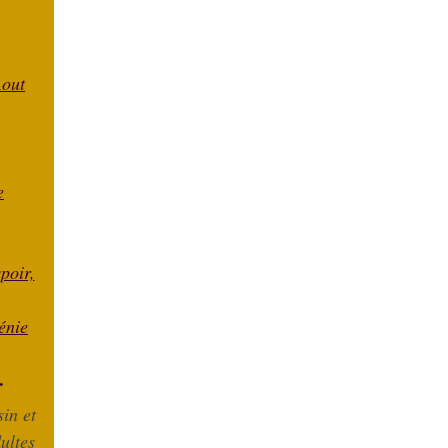
Aout
e
spoir,
énie
.
in et
ultes